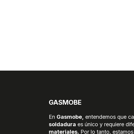
GASMOBE
En
Gasmobe,
entendemos que ca
soldadura
es único y requiere di
materiales.
Por lo tanto, estamo